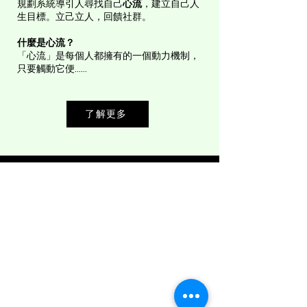
規劃系統導引人尋找自己
心流
，建立自己人
生目標。立己立人，回饋社群。
​什麼是心流？
​「心流」是每個人都擁有的一個動力機制，
只要觸動它便......
了解更多
聯絡我們
info@lla.org.hk
(852) 6752 6578
©2025 by 生命領航協會.